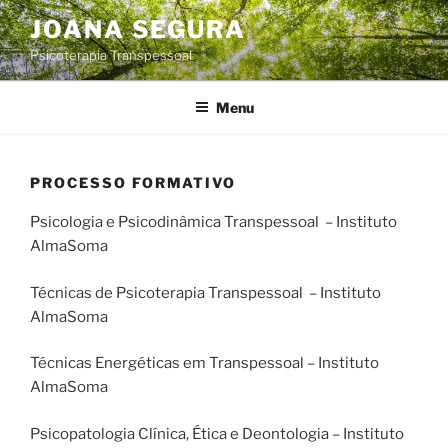
Saltar
JOANA SEGURA
para
Psicoterapia Transpessoal
o
conteúdo
Menu
PROCESSO FORMATIVO
Psicologia e Psicodinâmica Transpessoal – Instituto
AlmaSoma
Técnicas de Psicoterapia Transpessoal – Instituto
AlmaSoma
Técnicas Energéticas em Transpessoal – Instituto
AlmaSoma
Psicopatologia Clínica, Ética e Deontologia – Instituto